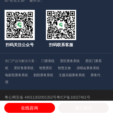
统-智慧文旅-「趣买票」
扫码关注公众号
扫码联系客服
热门产品与解决方案：
门票系统
景区票务系统
景区门票系
统
景区售票系统
智慧景区
智慧文旅
演唱会票务系统
电影院票务系统
剧院票务系统
主题乐园票务系统
票务代
理
粤公网安备 44011302001352号
粤ICP备16027461号
Copyright ©2016-2021
高新企业编号：GR201844002392
广东趣买票科技有限公司 版权所有
在线咨询
拨打电话