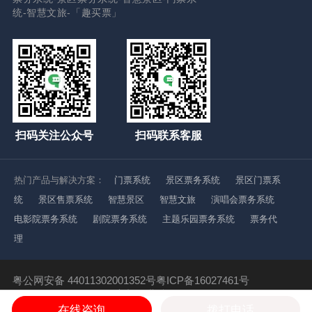
统-智慧文旅-「趣买票」
扫码关注公众号
扫码联系客服
热门产品与解决方案：
门票系统
景区票务系统
景区门票系
统
景区售票系统
智慧景区
智慧文旅
演唱会票务系统
电影院票务系统
剧院票务系统
主题乐园票务系统
票务代
理
粤公网安备 44011302001352号
粤ICP备16027461号
Copyright ©2016-2021
高新企业编号：GR201844002392
广东趣买票科技有限公司 版权所有
在线咨询
拨打电话